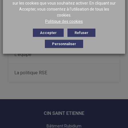
sur les cookies que vous souhaitez activer. En cliquant sur
Accepter, vous consentez à l'utilisation de tous les
cookies.
La médecine nucléaire
Politique des cookies
Accepter
Refuser
Le Centre d’Imagerie Nucléaire
Personnaliser
L’équipe
La politique RSE
CIN SAINT ETIENNE
Bâtiment Rubidium