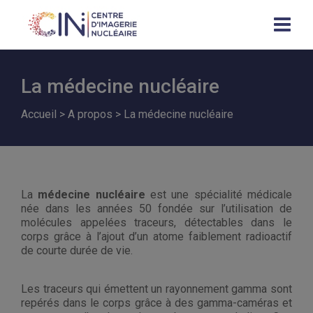
La médecine nucléaire
Accueil
>
A propos
>
La médecine nucléaire
La
médecine nucléaire
est une spécialité médicale
née dans les années 50 fondée sur l’utilisation de
molécules appelées traceurs, détectables dans le
corps grâce à l’ajout d’un atome faiblement radioactif
de courte durée de vie.
Les traceurs qui émettent un rayonnement gamma sont
repérés dans le corps grâce à des gamma-caméras et