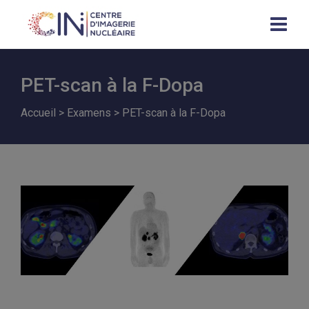
PET-scan à la F-Dopa
Accueil
>
Examens
>
PET-scan à la F-Dopa