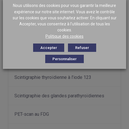
Scintigraphie osseuse
Nous utilisons des cookies pour vous garantir la meilleure
expérience sur notre site internet. Vous avez le contrôle
sur les cookies que vous souhaitez activer. En cliquant sur
Scintigraphie au Scintimum
Accepter, vous consentez à l'utilisation de tous les
cookies.
Politique des cookies
Scintigraphie aux leucocytes marqués
Accepter
Refuser
Scintigraphie pulmonaire
Personnaliser
Scintigraphie thyroïdienne à l’iode 123
Scintigraphie des glandes parathyroïdiennes
PET-scan au FDG