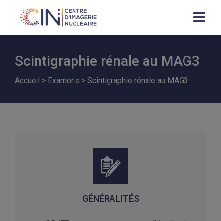
Scintigraphie rénale au MAG3
Accueil
>
Examens
>
Scintigraphie rénale au MAG3
GÉNÉRALITÉS