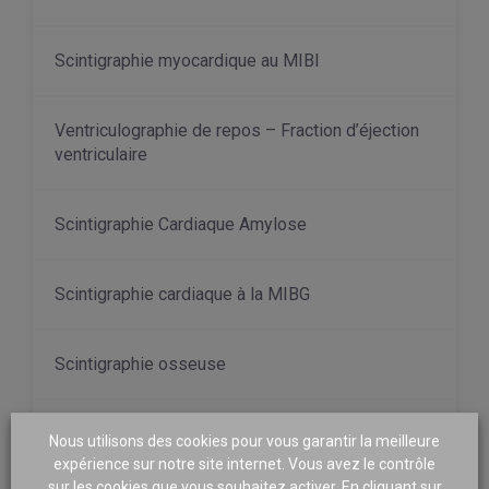
Scintigraphie myocardique au MIBI
Ventriculographie de repos – Fraction d’éjection
ventriculaire
Scintigraphie Cardiaque Amylose
Scintigraphie cardiaque à la MIBG
Scintigraphie osseuse
Scintigraphie au Scintimum
Nous utilisons des cookies pour vous garantir la meilleure
expérience sur notre site internet. Vous avez le contrôle
sur les cookies que vous souhaitez activer. En cliquant sur