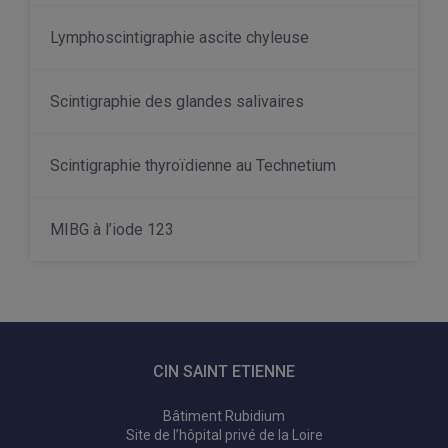
Lymphoscintigraphie ascite chyleuse
Scintigraphie des glandes salivaires
Scintigraphie thyroïdienne au Technetium
MIBG à l’iode 123
CIN SAINT ETIENNE
Bâtiment Rubidium
Site de l’hôpital privé de la Loire