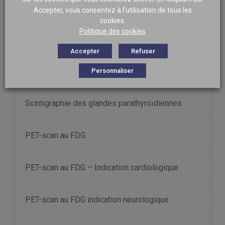
Scintigraphie aux leucocytes marqués
Accepter, vous consentez à l'utilisation de tous les
cookies.
Politique des cookies
Scintigraphie pulmonaire
Accepter
Refuser
Scintigraphie thyroïdienne à l’iode 123
Personnaliser
Scintigraphie des glandes parathyroïdiennes
PET-scan au FDG
PET-scan au FDG – Indication cardiologique
PET-scan au FDG indication neurologique